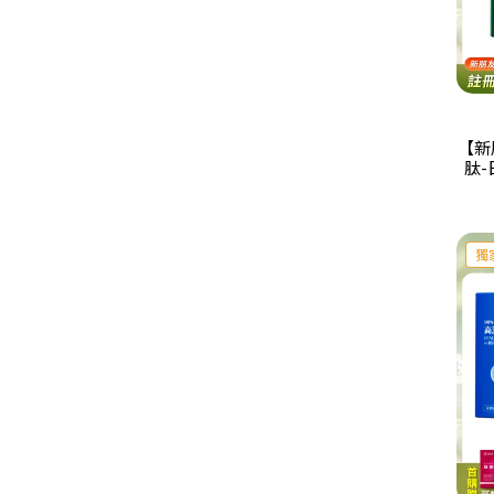
【新
肽-
獨