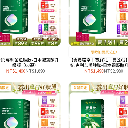
限時加碼買2送3
妃 專利苦瓜胜肽-日本褐藻醣升
【會員獨享｜買1送1．買2送3
級版（60顆）
妃 專利苦瓜胜肽-日本褐藻醣
（60顆/盒）
NT$1,490
NT$1,890
NT$1,490
NT$2,980
購限定
首購限定