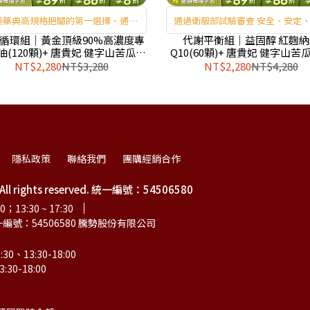
美藥典高規格把關的第一選擇．通過
通過衛服部試驗審查 安全、安定
衛服部試驗審查 安全、安定、有效
循環組｜黃金頂級90%高濃度專
代謝平衡組｜益固醇 紅麴納
油(120顆)+ 唐貴妃 健字山苦瓜膠
Q10(60顆)+ 唐貴妃 健字山苦
囊(30顆)
(30顆)
NT$2,280
NT$3,280
NT$2,280
NT$4,280
隱私政策
聯絡我們
團購經銷合作
D. All rights reserved. 統一編號：54506580
；13:30 ~ 17:30
編號：54506580 騰勢股份有限公司
13:30-18:00
-18:00