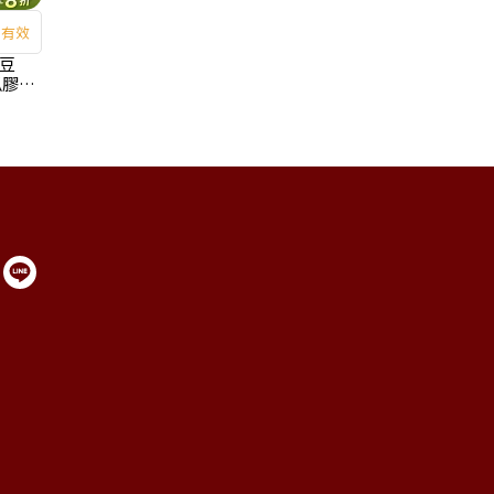
、有效
豆
瓜膠囊