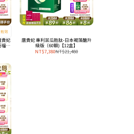
、有效
唐貴妃
唐貴妃 專利苦瓜胜肽-日本褐藻醣升
衛福部
級版（60顆)【12盒】
盒、1
NT$7,380
NT$21,480
月）