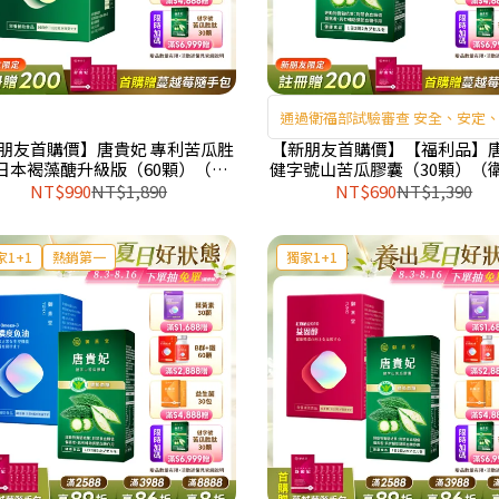
通過衛福部試驗審查 安全、安定
朋友首購價】唐貴妃 專利苦瓜胜
【新朋友首購價】【福利品】
日本褐藻醣升級版（60顆）（每
健字號山苦瓜膠囊（30顆）（
會員限購1盒、1次）
核准健康食品）（每會員限購1
NT$990
NT$1,890
NT$690
NT$1,390
次）（最短效期：2027年3
家1+1
熱銷第一
獨家1+1