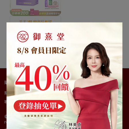
天天2顆 明亮好有感
【新朋友首購價】好益視
葉黃素（60顆）（每會員
限購1盒、1次）
NT$990
NT$1,890
已售完
購物須知
關於我們
會員查詢
購物須知
會員服務條款
隱私政策
聯絡我們
團購經銷合作
© Copyright 2023, TSA international CO., LTD. All rights
reserved. 統一編號：54506580