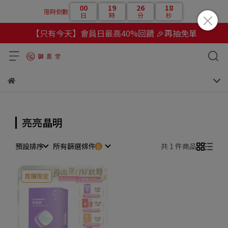
00
19
26
18
限時倒數
日
時
分
秒
【只有今天】會員日最高40%回饋 🎉再抽免單
亮亮晶明
預設排序
所有篩選條件
共 1 件商品
首購限定