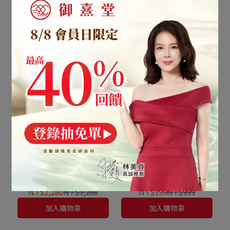
級 90%高濃度專利魚油
90%高濃度專利魚油(120
（120顆）（每會員限購1
顆)+ 益固醇 紅麴納豆
NT$990
NT$1,890
NT$2,480
NT$4,780
盒、1次）
Q10(60顆)
加入購物車
加入購物車
獨家1+1
熱銷第一
歐美藥典高規格把關的第一
新客限時體驗價
選擇．通過衛服部試驗審查
穩醣循環組｜黃金頂級
黃金頂級 90%高濃度專利
90%高濃度專利魚油(120
魚油（30顆）
安全、安定、有效
顆)+ 唐貴妃 健字山苦瓜膠
NT$2,280
NT$3,280
NT$399
NT$999
囊(30顆)
加入購物車
加入購物車