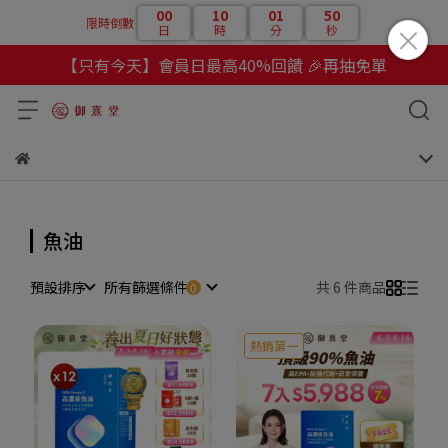
00
10
01
49
限時倒數
日
時
分
秒
【只有今天】會員日最高40%回饋 🎉再抽免單
魚油
預設排序
所有篩選條件
共 6 件商品
熱銷第一