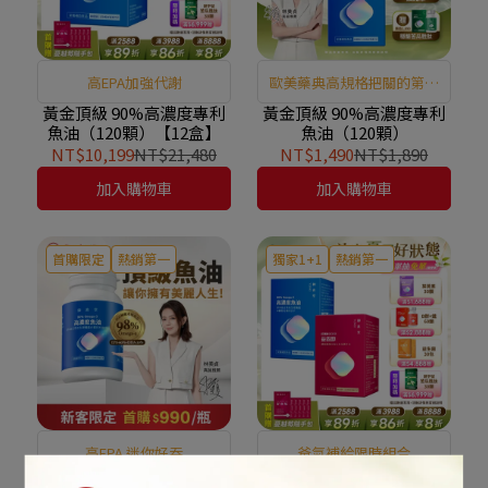
高EPA加強代謝
歐美藥典高規格把關的第一
選擇
黃金頂級 90%高濃度專利
黃金頂級 90%高濃度專利
魚油（120顆）【12盒】
魚油（120顆）
NT$10,199
NT$21,480
NT$1,490
NT$1,890
加入購物車
加入購物車
首購限定
熱銷第一
獨家1+1
熱銷第一
高EPA 迷你好吞
爸氣補給限時組合
【新朋友首購價】黃金頂
通暢代謝組｜黃金頂級