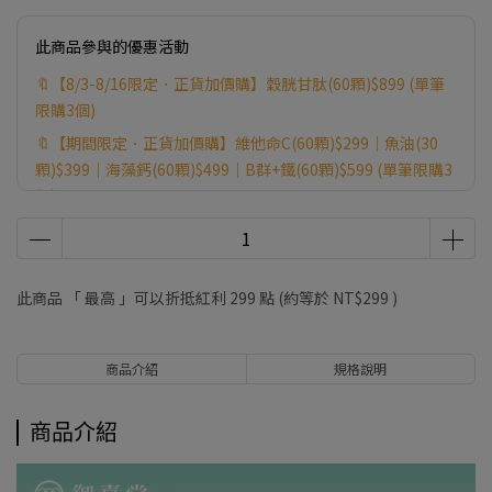
此商品參與的優惠活動
🔖【8/3-8/16限定．正貨加價購】穀胱甘肽(60顆)$899 (單筆
限購3個)
🔖【期間限定．正貨加價購】維他命C(60顆)$299｜魚油(30
顆)$399｜海藻鈣(60顆)$499｜B群+鐵(60顆)$599 (單筆限購3
個)
🎁【8/1-8/16限定】滿6999贈健字號苦瓜胜肽(30顆) ※贈品送
完為止，以購物車為主。
🎁【7/22-8/31限定】滿1688贈葉黃素(30顆)｜滿2888贈B群
此商品 「 最高 」可以折抵紅利
299
點 (約等於
NT$299
)
+鐵(60顆)｜滿4888贈酵素益生菌(30包) ※贈品送完為止，以
購物車為主。
商品介紹
規格說明
商品介紹