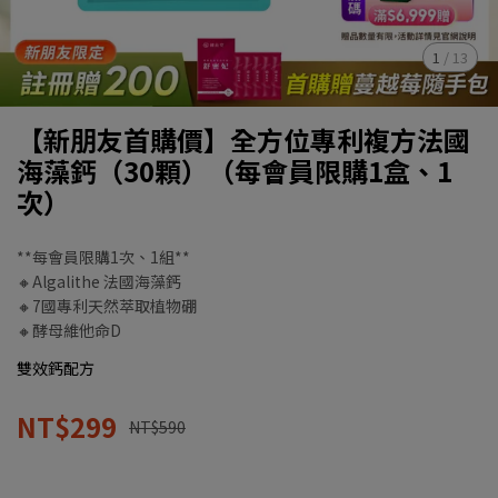
1
/
13
【新朋友首購價】全方位專利複方法國
海藻鈣（30顆）（每會員限購1盒、1
次）
**每會員限購1次、1組**
🔸Algalithe 法國海藻鈣
🔸7國專利天然萃取植物硼
🔸酵母維他命D
雙效鈣配方
NT$299
NT$590