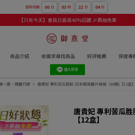
00
03
22
02
限時倒數
日
時
分
秒
【只有今天】會員日最高40%回饋 🎉再抽免單
商品介紹
依需求尋找商品
好評推薦
保健專
暢一夏・穩醣代謝
唐貴妃 專利苦瓜胜肽-日本褐藻醣升級版（60顆)【12盒
唐貴妃 專利苦瓜胜
【12盒】