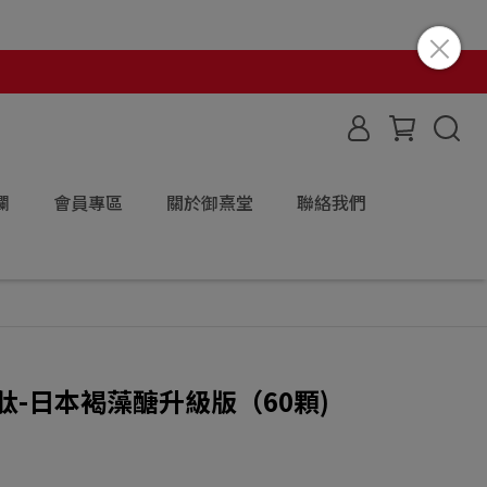
欄
會員專區
關於御熹堂
聯絡我們
】
肽-日本褐藻醣升級版（60顆)