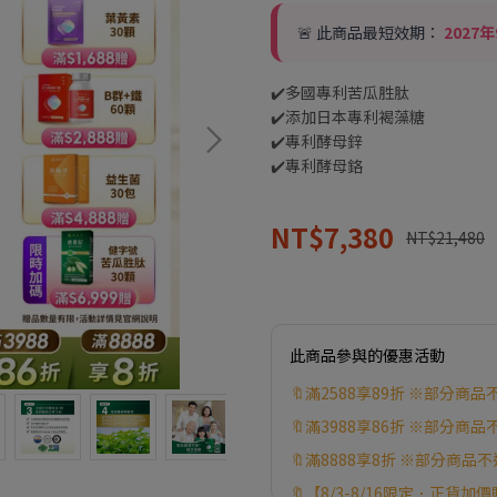
🚨 此商品最短效期：
2027
✔️多國專利苦瓜胜肽
✔️添加日本專利褐藻糖
✔️專利酵母鋅
✔️專利酵母鉻
NT$7,380
NT$21,480
此商品參與的優惠活動
🔖滿2588享89折 ※部分
🔖滿3988享86折 ※部分
🔖滿8888享8折 ※部分商
🔖【8/3-8/16限定．正貨加價