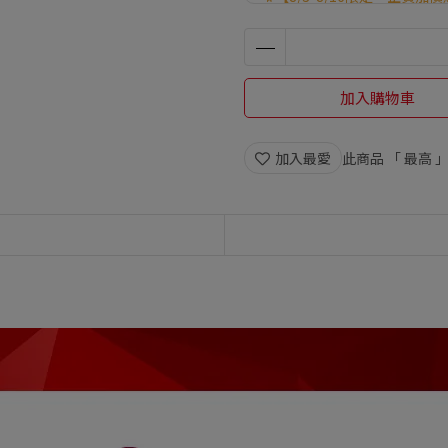
🔖【期間限定．正貨加價購】維他命
顆)$499｜B群+鐵(60顆)$59
🎁【8/1-8/16限定】滿69
加入購物車
為主。
🎁【7/22-8/31限定】滿168
贈酵素益生菌(30包) ※贈
加入最愛
此商品 「 最高