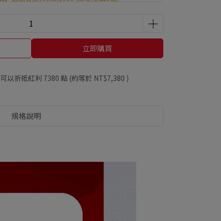
C(60顆)$299｜魚油(30顆)$399｜海藻鈣(60
9 (單筆限購3個)
99贈健字號苦瓜胜肽(30顆) ※贈品送完為止，以購物車
立即購買
8贈葉黃素(30顆)｜滿2888贈B群+鐵(60顆)｜滿4888
品送完為止，以購物車為主。
 」可以折抵紅利
7380
點 (約等於
NT$7,380
)
規格說明