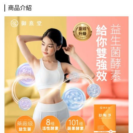
完為止，以購物車為主。
商品介紹
🎁【7/22-8/31限定】滿1688贈葉黃素(30顆)｜滿2888贈B群
+鐵(60顆)｜滿4888贈酵素益生菌(30包) ※贈品送完為止，以
購物車為主。