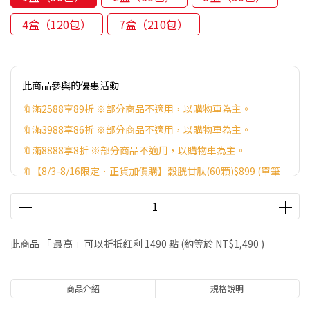
4盒（120包）
7盒（210包）
此商品參與的優惠活動
🔖滿2588享89折 ※部分商品不適用，以購物車為主。
🔖滿3988享86折 ※部分商品不適用，以購物車為主。
🔖滿8888享8折 ※部分商品不適用，以購物車為主。
🔖【8/3-8/16限定．正貨加價購】穀胱甘肽(60顆)$899 (單筆
限購3個)
🔖【期間限定．正貨加價購】維他命C(60顆)$299｜魚油(30
顆)$399｜海藻鈣(60顆)$499｜B群+鐵(60顆)$599 (單筆限購3
個)
此商品 「 最高 」可以折抵紅利
1490
點 (約等於
NT$1,490
)
🎁【8/1-8/31限定】指定組下單贈高纖順暢粉(14包) ※不累
贈，贈品送完為止，以購物車為主。
商品介紹
規格說明
🎁【8/1-8/16限定】滿6999贈健字號苦瓜胜肽(30顆) ※贈品送