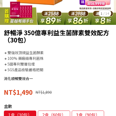
1
/
14
舒暢淨 350億專利益生菌酵素雙效配方
（30包）
🔸雙強效頂規益生菌酵素
🔸100% 藥廠級專利菌株
🔸5國專利雙層包埋
🔸SGS產品檢驗嚴格把關
消化順暢雙效合一
NT$1,490
NT$1,890
盒數
1盒（30包）
2盒（60包）
3盒（90包）