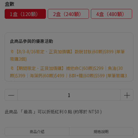
盒數
1盒（120顆）
2盒（240顆）
4盒（480顆）
此商品參與的優惠活動
🔖【8/3-8/16限定．正貨加價購】穀胱甘肽(60顆)$899 (單筆
限購3個)
🔖【期間限定．正貨加價購】維他命C(60顆)$299｜魚油(30
顆)$399｜海藻鈣(60顆)$499｜B群+鐵(60顆)$599 (單筆限購3
個)
🎁【8/1-8/16限定】滿6999贈健字號苦瓜胜肽(30顆) ※贈品送
完為止，以購物車為主。
🎁【7/22-8/31限定】滿1688贈葉黃素(30顆)｜滿2888贈B群
此商品 「 最高 」可以折抵紅利
0
點 (約等於
NT$0
)
+鐵(60顆)｜滿4888贈酵素益生菌(30包) ※贈品送完為止，以
購物車為主。
商品介紹
規格說明